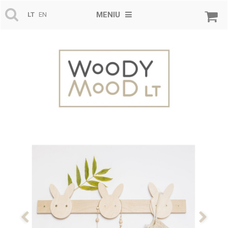
MENIU
LT
EN